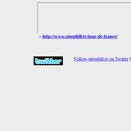
«
http://www.steephill.tv/tour-de-france/
Follow steephill.tv on Twitter
f