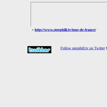
«
http://www.steephill.tv/tour-de-france/
Follow steephill.tv on Twitter
f