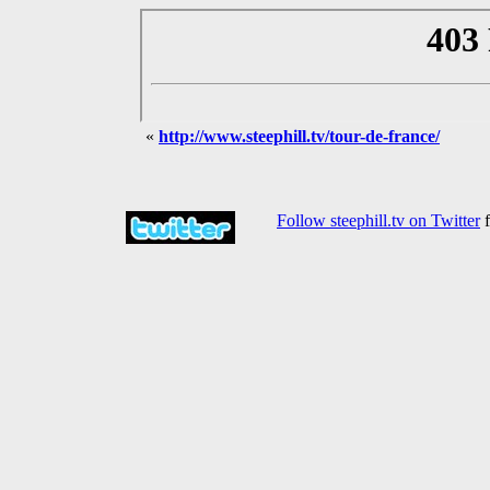
«
http://www.steephill.tv/tour-de-france/
Follow steephill.tv on Twitter
f