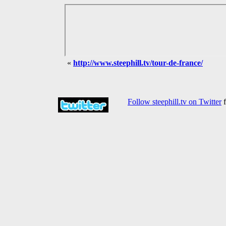
«
http://www.steephill.tv/tour-de-france/
Follow steephill.tv on Twitter
f