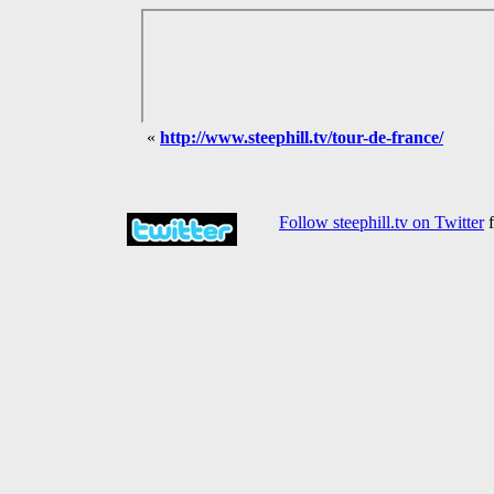
«
http://www.steephill.tv/tour-de-france/
Follow steephill.tv on Twitter
f