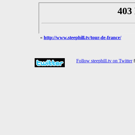
«
http://www.steephill.tv/tour-de-france/
Follow steephill.tv on Twitter
f