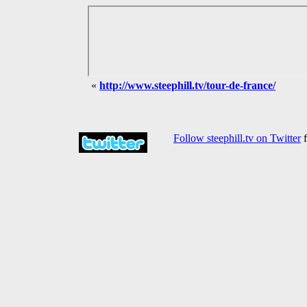
«
http://www.steephill.tv/tour-de-france/
Follow steephill.tv on Twitter
f