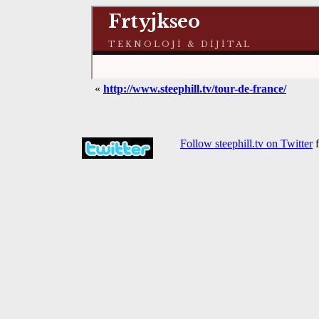
«
http://www.steephill.tv/tour-de-france/
Follow steephill.tv on Twitter
f