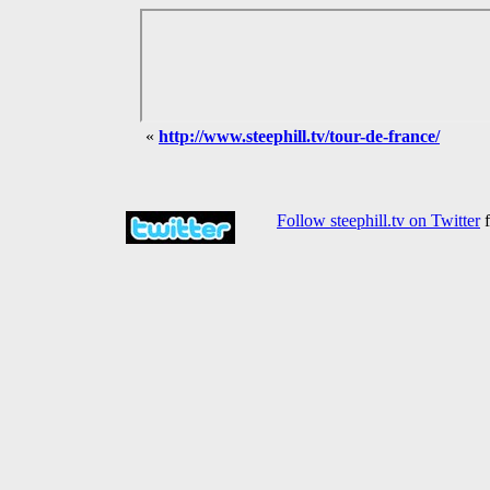
«
http://www.steephill.tv/tour-de-france/
Follow steephill.tv on Twitter
f