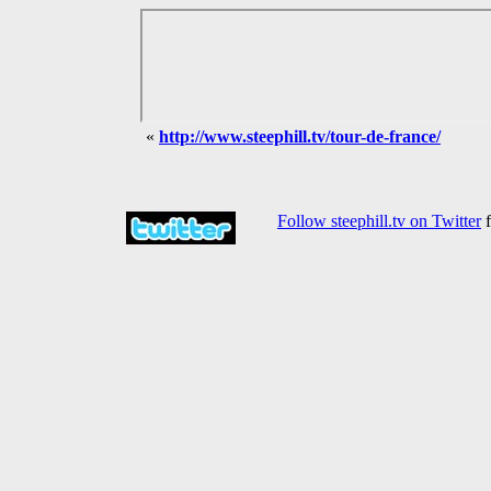
«
http://www.steephill.tv/tour-de-france/
Follow steephill.tv on Twitter
f