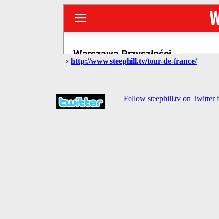
«
http://www.steephill.tv/tour-de-france/
Follow steephill.tv on Twitter
f