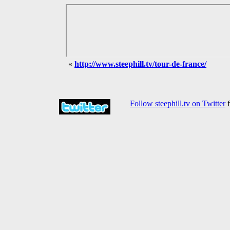
«
http://www.steephill.tv/tour-de-france/
Follow steephill.tv on Twitter
f