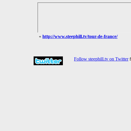
«
http://www.steephill.tv/tour-de-france/
Follow steephill.tv on Twitter
f