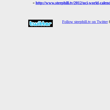
«
http://www.steephill.tv/2012/uci-world-calen
Follow steephill.tv on Twitter
f